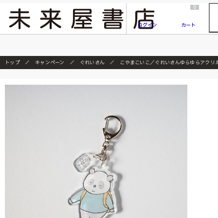
2026/7/23
『ONE PIECE magazine 021 ONE PIECEカード付き同梱版』発売延期のご案内
0
ログイン
カート
トップ
キャンペーン
ぐれいさん
こやまこいこ／ぐれいさんゆらゆらアクリル