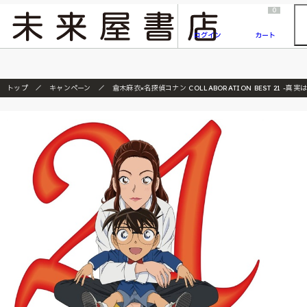
2026/7/23
『ONE PIECE magazine 021 ONE PIECEカード付き同梱版』発売延期のご案内
0
ログイン
カート
トップ
キャンペーン
倉木麻衣×名探偵コナン COLLABORATION BEST 21 