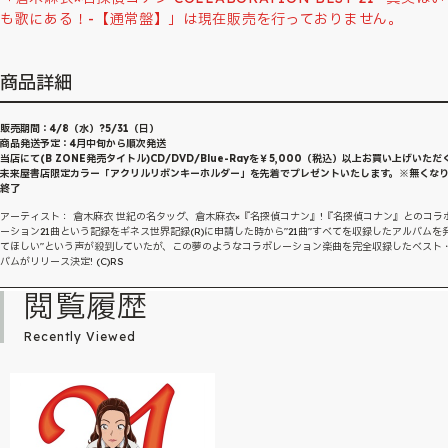
も歌にある！-【通常盤】」は現在販売を行っておりません。
商品詳細
販売期間：4/8（水）?5/31（日）
商品発送予定：4月中旬から順次発送
当店にて(B ZONE発売タイトル)CD/DVD/Blue-Rayを￥5,000（税込）以上お買い上げいただ
未来屋書店限定カラー「アクリルリボンキーホルダー」を先着でプレゼントいたします。※無くな
終了
アーティスト： 倉木麻衣 世紀の名タッグ、倉木麻衣×『名探偵コナン』!『名探偵コナン』とのコラ
ーション21曲という記録をギネス世界記録(R)に申請した時から"21曲"すべてを収録したアルバムを
てほしい"という声が殺到していたが、この夢のようなコラボレーション楽曲を完全収録したベスト
バムがリリース決定! (C)RS
閲覧履歴
Recently Viewed