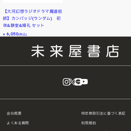
【大河幻想ラジオドラマ魔道祖
師】カンバッジ(ランダム) 初
夜&静室&婚礼 セット
6,050
¥
(税込)
instagram
X
LINE
YouTube
会社概要
特定商取引法に基づく表記
よくある質問
利用規約