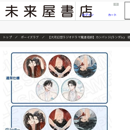
2026/7/23
『ONE PIECE magazine 021 ONE PIECEカード付き同梱版』発売延期のご案内
0
ログイン
カート
トップ
ボーイズラブ
【大河幻想ラジオドラマ魔道祖師】カンバッジ(ランダム) 初