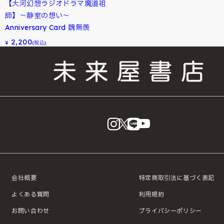
【大河幻想ラジオドラマ魔道祖
師】～静室の想い～
Anniversary Card 魏無羨
2,200
¥
(税込)
instagram
X
LINE
YouTube
会社概要
特定商取引法に基づく表記
よくある質問
利用規約
お問い合わせ
プライバシーポリシー