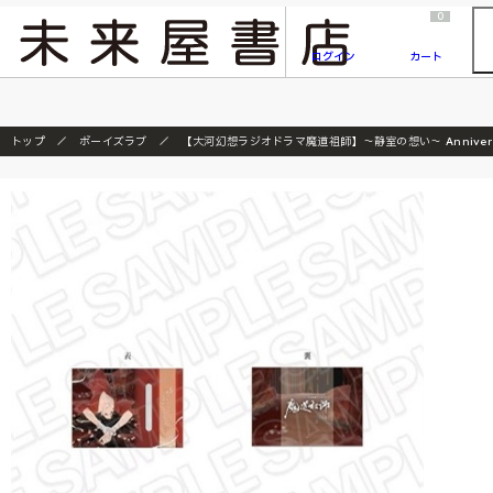
2026/7/23
『ONE PIECE magazine 021 ONE PIECEカード付き同梱版』発売延期のご案内
0
ログイン
カート
トップ
ボーイズラブ
【大河幻想ラジオドラマ魔道祖師】～静室の想い～ Anniversa