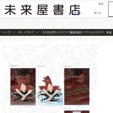
2026/7/23
『ONE PIECE magazine 021 ONE PIECEカード付き同梱版』発売延期のご案内
0
ログイン
カート
トップ
ボーイズラブ
【大河幻想ラジオドラマ魔道祖師】アクリルジオラマ 静室