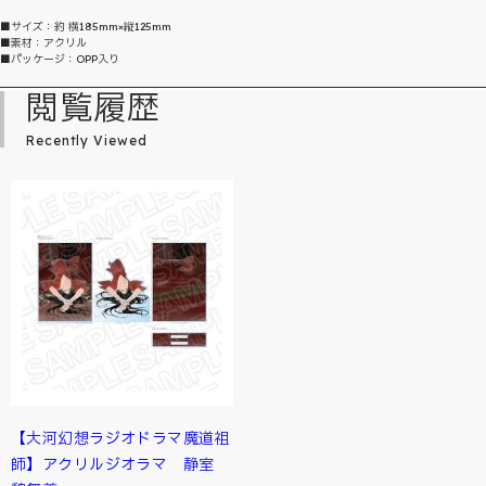
■サイズ：約 横185mm×縦125mm
■素材：アクリル
■パッケージ：OPP入り
閲覧履歴
Recently Viewed
【大河幻想ラジオドラマ魔道祖
師】アクリルジオラマ 静室