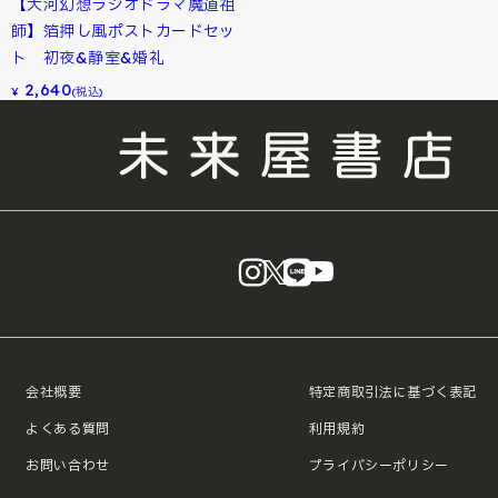
【大河幻想ラジオドラマ魔道祖
師】箔押し風ポストカードセッ
ト 初夜&静室&婚礼
2,640
¥
(税込)
instagram
X
LINE
YouTube
会社概要
特定商取引法に基づく表記
よくある質問
利用規約
お問い合わせ
プライバシーポリシー