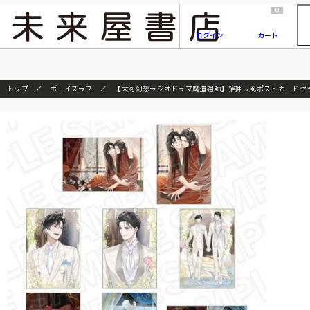
2026/7/23
『ONE PIECE magazine 021 ONE PIECEカード付き同梱版』発売延期のご案内
0
ログイン
カート
トップ
ボーイズラブ
【大河幻想ラジオドラマ魔道祖師】箔押し風ポストカードセ