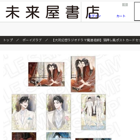
2026/7/23
『ONE PIECE magazine 021 ONE PIECEカード付き同梱版』発売延期のご案内
0
ログイン
カート
トップ
ボーイズラブ
【大河幻想ラジオドラマ魔道祖師】箔押し風ポストカードセ