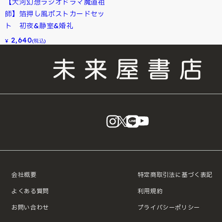
【大河幻想ラジオドラマ魔道祖
師】箔押し風ポストカードセッ
ト 初夜&静室&婚礼
2,640
¥
(税込)
instagram
X
LINE
YouTube
会社概要
特定商取引法に基づく表記
よくある質問
利用規約
お問い合わせ
プライバシーポリシー