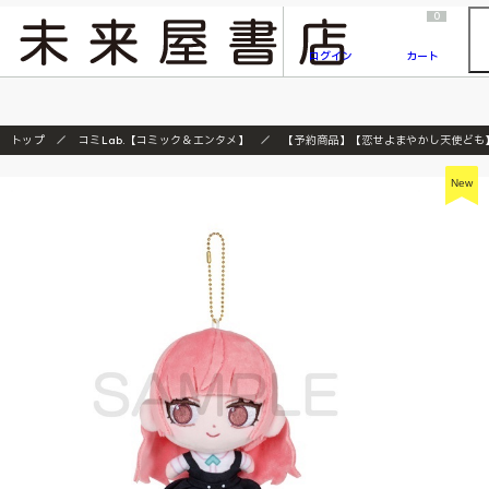
2026/7/23
『ONE PIECE magazine 021 ONE PIECEカード付き同梱版』発売延期のご案内
0
ログイン
カート
トップ
コミLab.【コミック＆エンタメ】
【予約商品】【恋せよまやかし天使ども】ﾏ
New