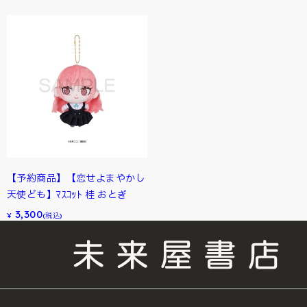
【予約商品】【恋せよまやかし
天使ども】ﾏｽｺｯﾄ 桂 おとぎ
3,300
¥
(税込)