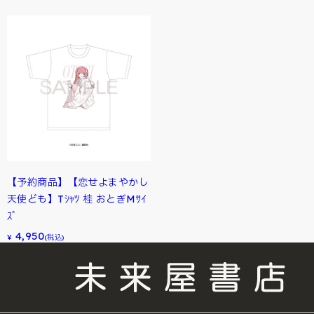
【予約商品】【恋せよまやかし
天使ども】Tｼｬﾂ 桂 おとぎMｻｲ
ｽﾞ
4,950
¥
(税込)