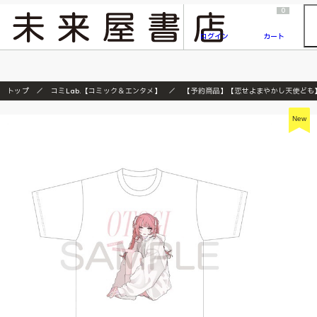
2026/7/23
『ONE PIECE magazine 021 ONE PIECEカード付き同梱版』発売延期のご案内
0
ログイン
カート
トップ
コミLab.【コミック＆エンタメ】
【予約商品】【恋せよまやかし天使ども】Tｼ
New