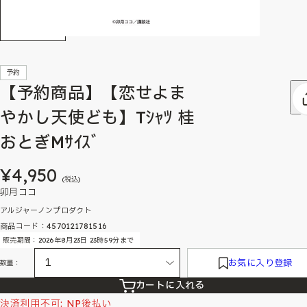
予約
【予約商品】【恋せよま
やかし天使ども】Tｼｬﾂ 桂
おとぎMｻｲｽﾞ
¥4,950
(税込)
卯月ココ
アルジャーノンプロダクト
商品コード：4570121781516
販売期間：2026年8月23日 23時59分まで
お気に入り登録
数量：
カートに入れる
決済利用不可: NP後払い