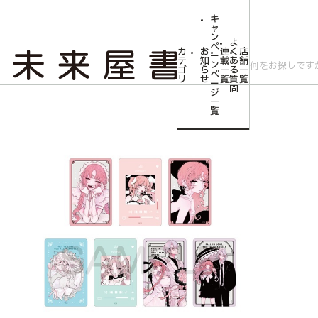
キ
ャ
ン
よ
ペ
カ
お
連
く
店
ー
テ
知
載
あ
舗
ン
ゴ
ら
一
る
一
ペ
リ
せ
覧
質
覧
ー
問
ジ
トップ
コミLab.【コミック＆エンタメ】
【予約商品】【恋せよまやかし天使ども】ﾄﾚｰ
一
覧