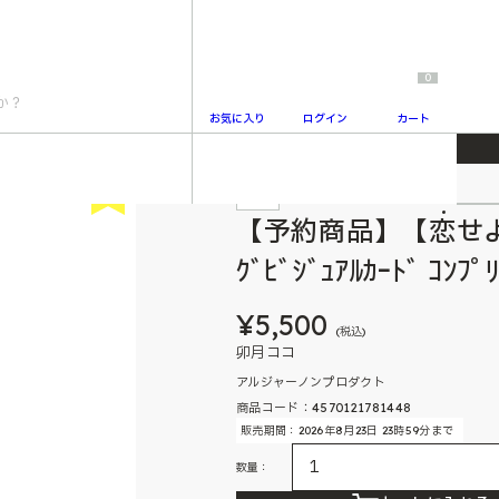
0
お気に入り
ログイン
カート
ﾃﾞｨﾝｸﾞﾋﾞｼﾞｭｱﾙｶｰﾄﾞ ｺﾝﾌﾟﾘｰﾄｾｯﾄ
New
予約
2
【予約商品】【恋せよ
ｸﾞﾋﾞｼﾞｭｱﾙｶｰﾄﾞ ｺﾝﾌﾟ
¥5,500
(税込)
卯月ココ
アルジャーノンプロダクト
商品コード：4570121781448
販売期間：2026年8月23日 23時59分まで
数量：