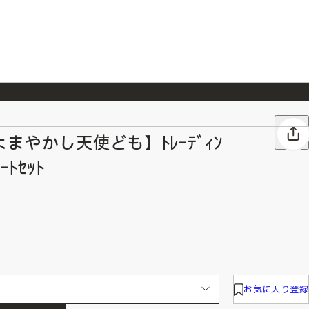
026/7/23
『ONE PIECE magazine 021 ONE PIECEカード付き同梱版』発売延期のご案内
まやかし天使ども】ﾄﾚｰﾃﾞｨﾝ
ﾘｰﾄｾｯﾄ
お気に入り登録