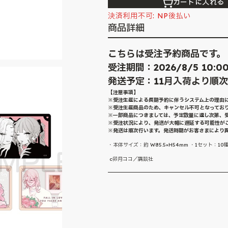
カートに入れる
決済利用不可: NP後払い
商品詳細
こちらは受注予約商品です。
受注期間：2026/8/5 10:00～
発送予定：11月入荷より順
【注意事項】
※受注生産による長期予約に伴うシステム上の理由
※受注生産商品のため、キャンセル不可となってお
※一部商品につきましては、予定数量に達し次第、
※受注状況により、発送が大幅に遅延する可能性が
※発送は順次行います。発送時期がお客さまにより
・本体サイズ：約 W85.5×H54mm ・1セット：10
c卯月ココ／講談社