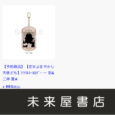
【予約商品】【恋せよまやかし
天使ども】ｱｸﾘﾙｷｰﾎﾙﾀﾞｰ 一 刻&
二神 雷A
880
¥
(税込)