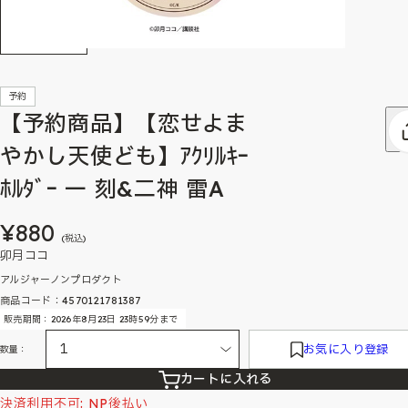
予約
【予約商品】【恋せよま
やかし天使ども】ｱｸﾘﾙｷｰ
ﾎﾙﾀﾞｰ 一 刻&二神 雷A
¥880
(税込)
卯月ココ
アルジャーノンプロダクト
商品コード：4570121781387
販売期間：2026年8月23日 23時59分まで
お気に入り登録
数量：
カートに入れる
決済利用不可: NP後払い