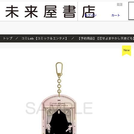
2026/7/23
『ONE PIECE magazine 021 ONE PIECEカード付き同梱版』発売延期のご案内
0
ログイン
カート
トップ
コミLab.【コミック＆エンタメ】
【予約商品】【恋せよまやかし天使ども】ｱｸﾘ
New