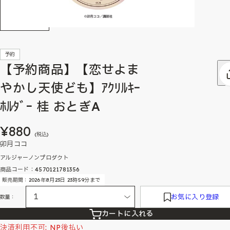
予約
【予約商品】【恋せよま
やかし天使ども】ｱｸﾘﾙｷｰ
ﾎﾙﾀﾞｰ 桂 おとぎA
¥880
(税込)
卯月ココ
アルジャーノンプロダクト
商品コード：4570121781356
販売期間：2026年8月23日 23時59分まで
お気に入り登録
数量：
カートに入れる
決済利用不可: NP後払い