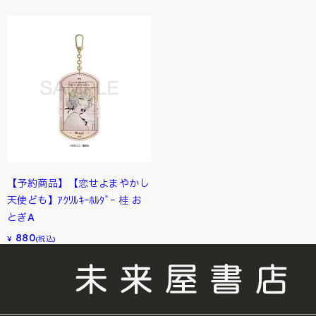
【予約商品】【恋せよまやかし
天使ども】ｱｸﾘﾙｷｰﾎﾙﾀﾞｰ 桂 お
とぎA
880
¥
(税込)