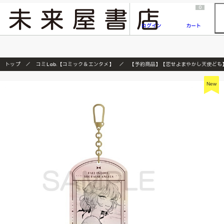
2026/7/23
『ONE PIECE magazine 021 ONE PIECEカード付き同梱版』発売延期のご案内
0
ログイン
カート
トップ
コミLab.【コミック＆エンタメ】
【予約商品】【恋せよまやかし天使ども】ｱｸﾘ
New