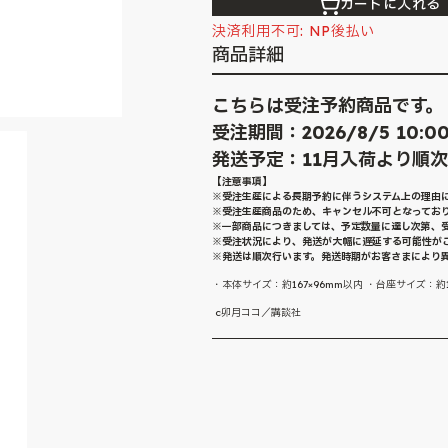
カートに入れる
決済利用不可: NP後払い
商品詳細
こちらは受注予約商品です。
受注期間：2026/8/5 10:00～
発送予定：11月入荷より順
【注意事項】
※受注生産による長期予約に伴うシステム上の理由
※受注生産商品のため、キャンセル不可となってお
※一部商品につきましては、予定数量に達し次第、
※受注状況により、発送が大幅に遅延する可能性が
※発送は順次行います。発送時期がお客さまにより
・本体サイズ：約167×96mm以内 ・台座サイズ：
c卯月ココ／講談社