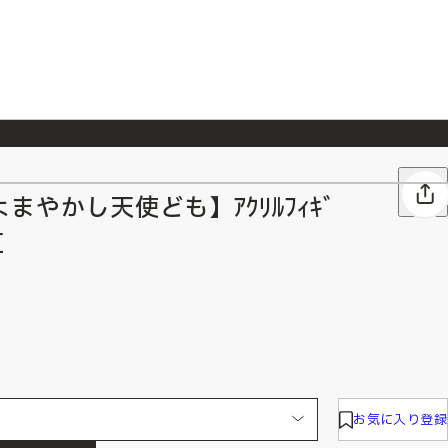
026/7/23
『ONE PIECE magazine 021 ONE PIECEカード付き同梱版』発売延期のご案内
やかし天使ども】ｱｸﾘﾙﾌｨｷﾞ
紅
お気に入り登録