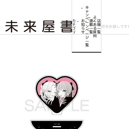
キ
ャ
ン
よ
ペ
カ
お
連
く
店
ー
テ
知
載
あ
舗
ン
ゴ
ら
一
る
一
ペ
リ
せ
覧
質
覧
ー
問
ジ
トップ
コミLab.【コミック＆エンタメ】
【予約商品】【恋せよまやかし天使ども
一
覧