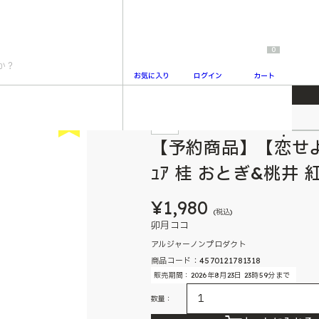
0
お気に入り
ログイン
カート
】ｱｸﾘﾙﾌｨｷﾞｭｱ 桂 おとぎ&桃井 紅
New
予約
2
【予約商品】【恋せよま
ｭｱ 桂 おとぎ&桃井 
¥1,980
(税込)
卯月ココ
アルジャーノンプロダクト
商品コード：4570121781318
販売期間：2026年8月23日 23時59分まで
数量：