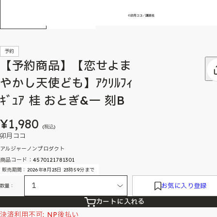
予約
【予約商品】【恋せよま
やかし天使ども】ｱｸﾘﾙﾌｨ
ｷﾞｭｱ 桂 おとぎ&一 刻B
¥1,980
(税込)
卯月ココ
アルジャーノンプロダクト
商品コード：4570121781301
販売期間：2026年8月23日 23時59分まで
お気に入り登録
数量：
カートに入れる
決済利用不可: NP後払い