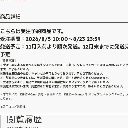
商品詳細
こちらは受注予約商品です。
受注期間：2026/8/5 10:00～8/23 23:59
発送予定：11月入荷より順次発送。12月末までに発送
予定
【注意事項】
※受注生産による長期予約に伴うシステム上の理由により、クレジットカード決済のみのお支払い
ます。ご了承ください。
※受注生産商品のため、キャンセル不可となっております。予めご了承ください。
※一部商品につきましては、予定数量に達し次第、受注を締め切らせていただきます。
※受注状況により、発送が大幅に遅延する可能性がございます。予めご了承ください。
※発送は順次行います。発送時期がお客さまにより異なりますので、あらかじめご了承ください。
・本体サイズ：約167×96mm以内 ・台座サイズ：約120×40mm以内 ※サイズはキャラクターによ
なります。
c卯月ココ／講談社
閲覧履歴