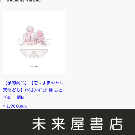
Recently Viewed
【予約商品】【恋せよまやかし
天使ども】ｱｸﾘﾙﾌｨｷﾞｭｱ 桂 おと
ぎ&一 刻B
1,980
¥
(税込)