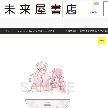
2026/7/23
『ONE PIECE magazine 021 ONE PIECEカード付き同梱版』発売延期のご案内
0
ログイン
カート
トップ
コミLab.【コミック＆エンタメ】
【予約商品】【恋せよまやかし天使ども】ｱｸﾘ
New