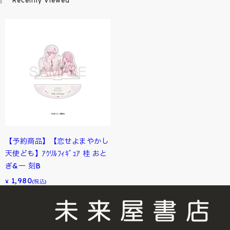
Recently Viewed
【予約商品】【恋せよまやかし
天使ども】ｱｸﾘﾙﾌｨｷﾞｭｱ 桂 おと
ぎ&一 刻B
1,980
¥
(税込)