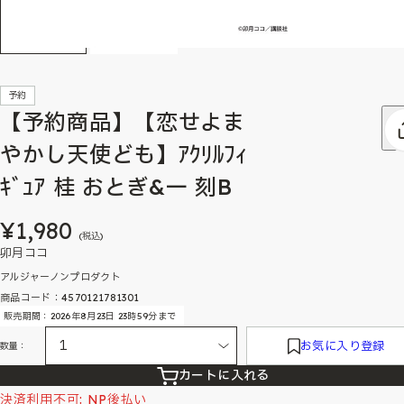
予約
【予約商品】【恋せよま
やかし天使ども】ｱｸﾘﾙﾌｨ
ｷﾞｭｱ 桂 おとぎ&一 刻B
¥1,980
(税込)
卯月ココ
アルジャーノンプロダクト
商品コード：4570121781301
販売期間：2026年8月23日 23時59分まで
お気に入り登録
数量：
カートに入れる
決済利用不可: NP後払い