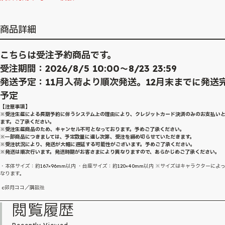
商品詳細
こちらは受注予約商品です。
受注期間：2026/8/5 10:00～8/23 23:59
発送予定：11月入荷より順次発送。12月末までに発送
予定
【注意事項】
※受注生産による長期予約に伴うシステム上の理由により、クレジットカード決済のみのお支払い
ます。ご了承ください。
※受注生産商品のため、キャンセル不可となっております。予めご了承ください。
※一部商品につきましては、予定数量に達し次第、受注を締め切らせていただきます。
※受注状況により、発送が大幅に遅延する可能性がございます。予めご了承ください。
※発送は順次行います。発送時期がお客さまにより異なりますので、あらかじめご了承ください。
・本体サイズ：約167×96mm以内 ・台座サイズ：約120×40mm以内 ※サイズはキャラクターによ
なります。
c卯月ココ／講談社
閲覧履歴