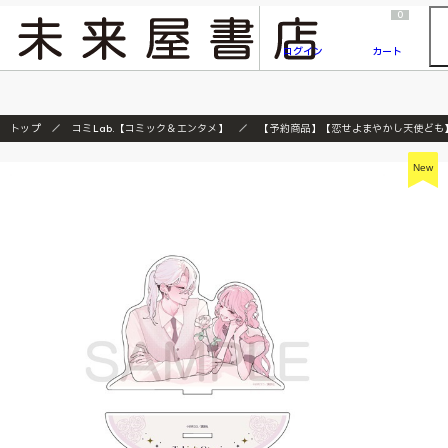
2026/7/23
『ONE PIECE magazine 021 ONE PIECEカード付き同梱版』発売延期のご案内
0
ログイン
カート
トップ
コミLab.【コミック＆エンタメ】
【予約商品】【恋せよまやかし天使ども】ｱｸﾘ
New