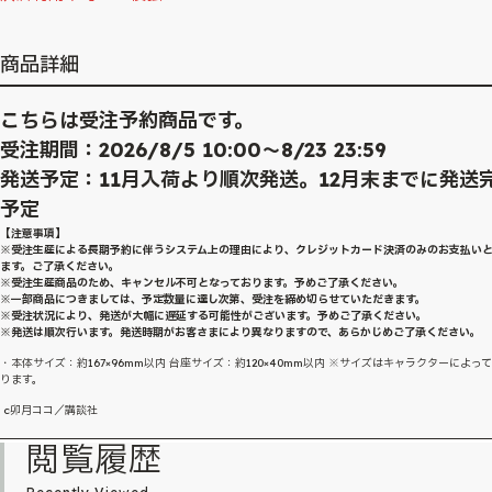
商品詳細
こちらは受注予約商品です。
受注期間：2026/8/5 10:00～8/23 23:59
発送予定：11月入荷より順次発送。12月末までに発送
予定
【注意事項】
※受注生産による長期予約に伴うシステム上の理由により、クレジットカード決済のみのお支払い
ます。ご了承ください。
※受注生産商品のため、キャンセル不可となっております。予めご了承ください。
※一部商品につきましては、予定数量に達し次第、受注を締め切らせていただきます。
※受注状況により、発送が大幅に遅延する可能性がございます。予めご了承ください。
※発送は順次行います。発送時期がお客さまにより異なりますので、あらかじめご了承ください。
・本体サイズ：約167×96mm以内 台座サイズ：約120×40mm以内 ※サイズはキャラクターによっ
ります。
c卯月ココ／講談社
閲覧履歴