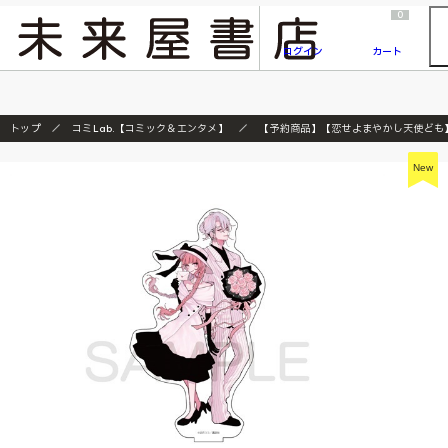
2026/7/23
『ONE PIECE magazine 021 ONE PIECEカード付き同梱版』発売延期のご案内
0
ログイン
カート
トップ
コミLab.【コミック＆エンタメ】
【予約商品】【恋せよまやかし天使ども】ｱｸﾘ
New