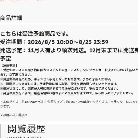
商品詳細
こちらは受注予約商品です。
受注期間：2026/8/5 10:00～8/23 23:59
発送予定：11月入荷より順次発送。12月末までに発送
予定
【注意事項】
※受注生産による長期予約に伴うシステム上の理由により、クレジットカード決済のみのお支払い
ます。ご了承ください。
※受注生産商品のため、キャンセル不可となっております。予めご了承ください。
※一部商品につきましては、予定数量に達し次第、受注を締め切らせていただきます。
※受注状況により、発送が大幅に遅延する可能性がございます。予めご了承ください。
※発送は順次行います。発送時期がお客さまにより異なりますので、あらかじめご了承ください。
・本体サイズ：約167×96mm以内 台座サイズ：約120×40mm以内 ※サイズはキャラクターによっ
ります。
c卯月ココ／講談社
閲覧履歴