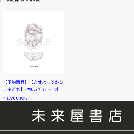
Recently Viewed
【予約商品】【恋せよまやかし
天使ども】ｱｸﾘﾙﾌｨｷﾞｭｱ 一 刻
1,980
¥
(税込)