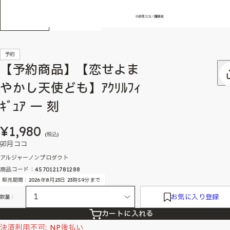
予約
【予約商品】【恋せよま
やかし天使ども】ｱｸﾘﾙﾌｨ
ｷﾞｭｱ 一 刻
¥1,980
(税込)
卯月ココ
アルジャーノンプロダクト
商品コード：4570121781288
販売期間：2026年8月23日 23時59分まで
お気に入り登録
数量：
カートに入れる
決済利用不可: NP後払い