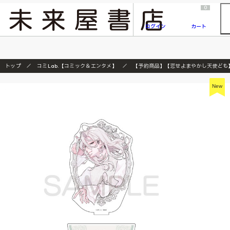
2026/7/23
『ONE PIECE magazine 021 ONE PIECEカード付き同梱版』発売延期のご案内
0
ログイン
カート
トップ
コミLab.【コミック＆エンタメ】
【予約商品】【恋せよまやかし天使ども】ｱｸﾘ
New