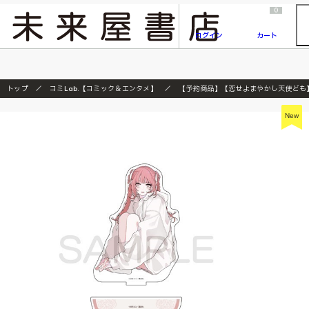
2026/7/23
『ONE PIECE magazine 021 ONE PIECEカード付き同梱版』発売延期のご案内
0
ログイン
カート
トップ
コミLab.【コミック＆エンタメ】
【予約商品】【恋せよまやかし天使ども】ｱｸﾘ
New