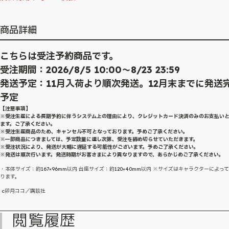
商品詳細
こちらは受注予約商品です。
受注期間：2026/8/5 10:00～8/23 23:59
発送予定：11月入荷より順次発送。12月末までに発送
予定
【注意事項】
※受注生産による長期予約に伴うシステム上の理由により、クレジットカード決済のみのお支払い
ます。ご了承ください。
※受注生産商品のため、キャンセル不可となっております。予めご了承ください。
※一部商品につきましては、予定数量に達し次第、受注を締め切らせていただきます。
※受注状況により、発送が大幅に遅延する可能性がございます。予めご了承ください。
※発送は順次行います。発送時期がお客さまにより異なりますので、あらかじめご了承ください。
・本体サイズ：約167×96mm以内 台座サイズ：約120×40mm以内 ※サイズはキャラクターによっ
ります。
c卯月ココ／講談社
閲覧履歴