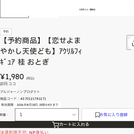
予約
【予約商品】【恋せよま
やかし天使ども】ｱｸﾘﾙﾌｨ
ｷﾞｭｱ 桂 おとぎ
¥1,980
(税込)
卯月ココ
アルジャーノンプロダクト
商品コード：4570121781271
販売期間：2026年8月23日 23時59分まで
お気に入り登録
数量：
カートに入れる
決済利用不可: NP後払い