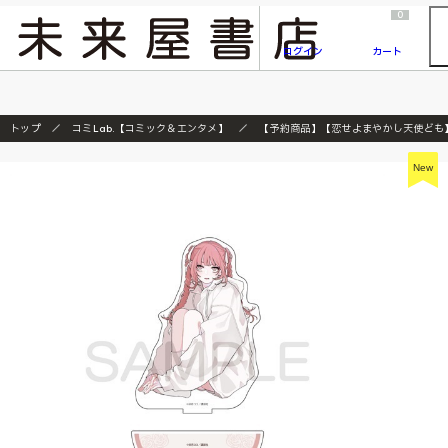
2026/7/23
『ONE PIECE magazine 021 ONE PIECEカード付き同梱版』発売延期のご案内
0
ログイン
カート
トップ
コミLab.【コミック＆エンタメ】
【予約商品】【恋せよまやかし天使ども】ｱｸﾘ
New