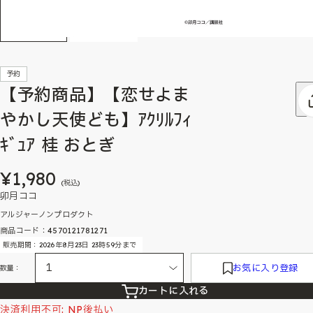
予約
【予約商品】【恋せよま
やかし天使ども】ｱｸﾘﾙﾌｨ
ｷﾞｭｱ 桂 おとぎ
¥1,980
(税込)
卯月ココ
アルジャーノンプロダクト
商品コード：4570121781271
販売期間：2026年8月23日 23時59分まで
お気に入り登録
数量：
カートに入れる
決済利用不可: NP後払い