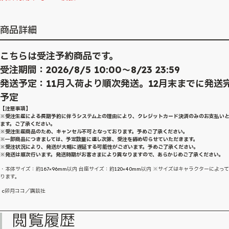
商品詳細
こちらは受注予約商品です。
受注期間：2026/8/5 10:00～8/23 23:59
発送予定：11月入荷より順次発送。12月末までに発送
予定
【注意事項】
※受注生産による長期予約に伴うシステム上の理由により、クレジットカード決済のみのお支払い
ます。ご了承ください。
※受注生産商品のため、キャンセル不可となっております。予めご了承ください。
※一部商品につきましては、予定数量に達し次第、受注を締め切らせていただきます。
※受注状況により、発送が大幅に遅延する可能性がございます。予めご了承ください。
※発送は順次行います。発送時期がお客さまにより異なりますので、あらかじめご了承ください。
・本体サイズ：約167×96mm以内 台座サイズ：約120×40mm以内 ※サイズはキャラクターによっ
ります。
c卯月ココ／講談社
閲覧履歴