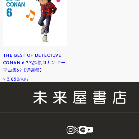
THE BEST OF DETECTIVE
CONAN 6 ?名探偵コナン テー
マ曲集6?【通常盤】
3,850
¥
(税込)
instagram
X
LINE
YouTube