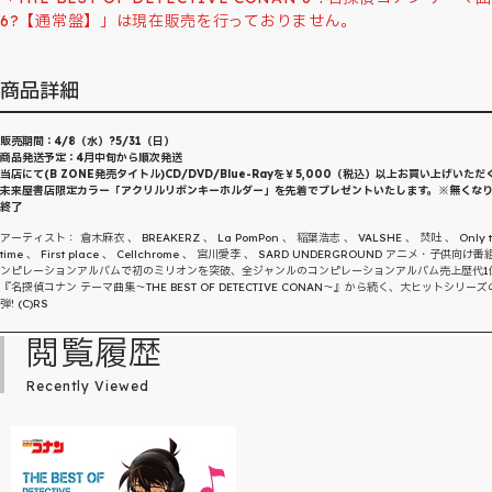
6?【通常盤】」は現在販売を行っておりません。
商品詳細
販売期間：4/8（水）?5/31（日）
商品発送予定：4月中旬から順次発送
当店にて(B ZONE発売タイトル)CD/DVD/Blue-Rayを￥5,000（税込）以上お買い上げいただ
未来屋書店限定カラー「アクリルリボンキーホルダー」を先着でプレゼントいたします。※無くな
終了
アーティスト： 倉木麻衣 、 BREAKERZ 、 La PomPon 、 稲葉浩志 、 VALSHE 、 焚吐 、 Only t
time 、 First place 、 Cellchrome 、 宮川愛李 、 SARD UNDERGROUND アニメ・子供向け
ンピレーションアルバムで初のミリオンを突破、全ジャンルのコンピレーションアルバム売上歴代1
『名探偵コナン テーマ曲集〜THE BEST OF DETECTIVE CONAN〜』から続く、大ヒットシリーズ
弾! (C)RS
閲覧履歴
Recently Viewed