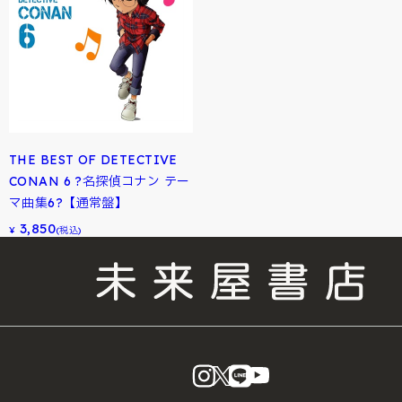
THE BEST OF DETECTIVE
CONAN 6 ?名探偵コナン テー
マ曲集6?【通常盤】
3,850
¥
(税込)
instagram
X
LINE
YouTube