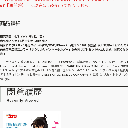
6?【通常盤】」は現在販売を行っておりません。
商品詳細
販売期間：4/8（水）?5/31（日）
商品発送予定：4月中旬から順次発送
当店にて(B ZONE発売タイトル)CD/DVD/Blue-Rayを￥5,000（税込）以上お買い上げいただ
未来屋書店限定カラー「アクリルリボンキーホルダー」を先着でプレゼントいたします。※無くな
終了
アーティスト： 倉木麻衣 、 BREAKERZ 、 La PomPon 、 稲葉浩志 、 VALSHE 、 焚吐 、 Only t
time 、 First place 、 Cellchrome 、 宮川愛李 、 SARD UNDERGROUND アニメ・子供向け
ンピレーションアルバムで初のミリオンを突破、全ジャンルのコンピレーションアルバム売上歴代1
『名探偵コナン テーマ曲集〜THE BEST OF DETECTIVE CONAN〜』から続く、大ヒットシリーズ
弾! (C)RS
閲覧履歴
Recently Viewed