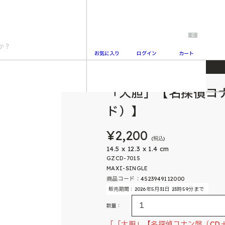
0
お気に入り
ログイン
カート
】
「大胆」【名探偵コ
2
ド）】
¥2,200
(税込)
14.5 x 12.3 x 1.4 cm
GZCD-7015
MAXI-SINGLE
商品コード：4523949112000
販売期間：2026年5月31日 23時59分まで
数量：
「「大胆」【名探偵コナン盤（CD