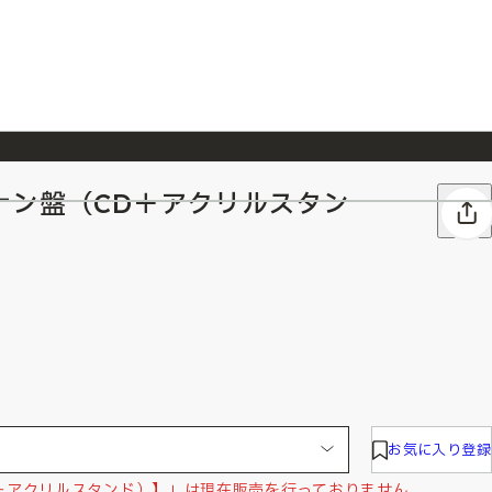
ナン盤（CD＋アクリルスタン
026/7/23
『ONE PIECE magazine 021 ONE PIECEカード付き同梱版』発売延期のご案内
お気に入り登録
＋アクリルスタンド）】」は現在販売を行っておりません。