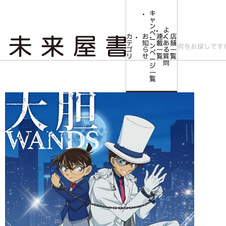
キ
ャ
ン
よ
ペ
カ
お
連
く
店
ー
テ
知
載
あ
舗
ン
ゴ
ら
一
る
一
ペ
リ
せ
覧
質
覧
ー
問
ジ
トップ
キャンペーン
「大胆」【名探偵コナン盤（CD＋アクリルスタンド）
一
覧