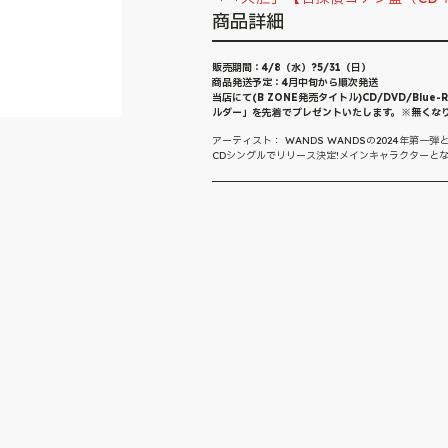
商品詳細
販売期間：4/8（水）?5/31（日）
商品発送予定：4月中旬から順次発送
当店にて(B ZONE発売タイトル)CD/DVD/B
ルダー」を先着でプレゼントいたします。※無くな
アーティスト： WANDS WANDSの2024年第
CDシングルでリリース決定!メインキャラクターとな