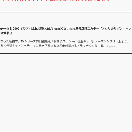
lue-Rayを￥5,000（税込）以上お買い上げいただくと、未来屋書店限定カラー「アクリルリボンキーホ
り次第終了
一弾となった新曲で、TVシリーズ特別編集版『名探偵コナン vs. 怪盗キッド』テーマソング「大胆」が、
る＜怪盗キッド＞をテーマに書き下ろされた疾走感溢れるドラマチックな一曲。 (C)RS