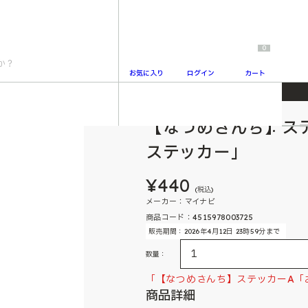
0
お気に入り
ログイン
カート
おニューそれえがステッカー」
【なつめさんち】ス
2
ステッカー」
¥440
(税込)
メーカー：マイナビ
商品コード：4515978003725
販売期間：2026年4月12日 23時59分まで
数量：
「【なつめさんち】ステッカーA「
商品詳細