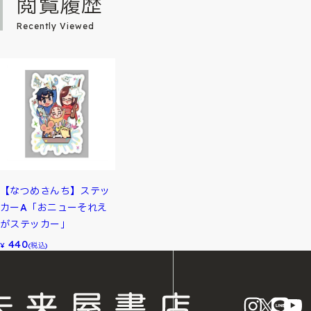
閲覧履歴
Recently Viewed
【なつめさんち】ステッ
カーA「おニューそれえ
がステッカー」
440
¥
(税込)
instagram
X
LINE
Y