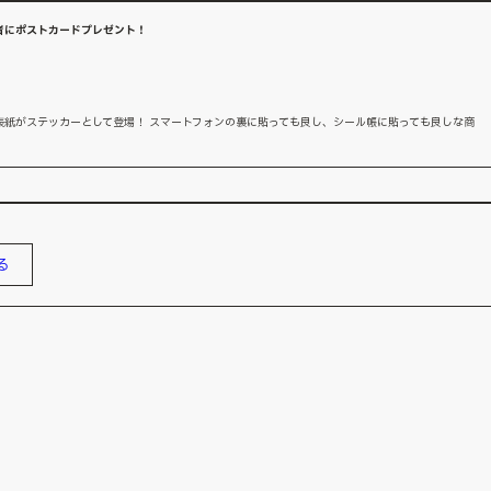
者にポストカードプレゼント！
表紙がステッカーとして登場！ スマートフォンの裏に貼っても良し、シール帳に貼っても良しな商
る