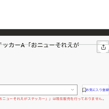
テッカーA「おニューそれえが
026/7/23
『ONE PIECE magazine 021 ONE PIECEカード付き同梱版』発売延期のご案内
お気に入り登録
おニューそれえがステッカー」」は現在販売を行っておりません。