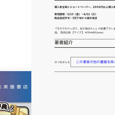
購入者全員にショートペーパー、2000円以上購入
販売期間：3/13（金）〜4/12（日）
商品発送予定：3月下旬から順次発送
『それでもやっぱり、絵が描きたい』の新書下ろし
品。 製品仕様 【サイズ】 H70×W55(mm)
著者紹介
この著者の他の書籍を見
なつめさんち