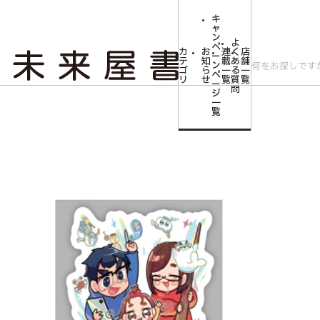
キ
ャ
ン
よ
ペ
カ
お
連
く
店
ー
テ
知
載
あ
舗
ン
ゴ
ら
一
る
一
ペ
リ
せ
覧
質
覧
ー
問
ジ
トップ
コミLab.【コミック＆エンタメ】
【なつめさんち】ステッカーA「
一
覧