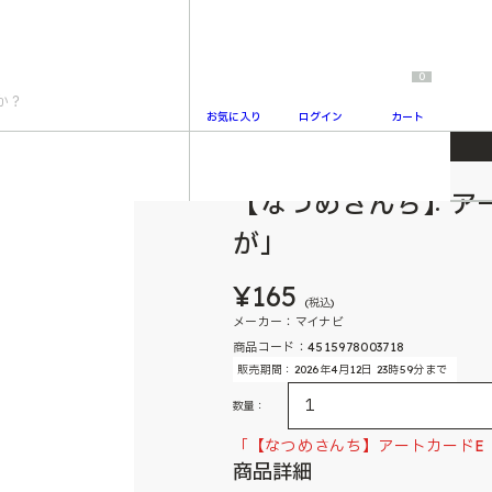
0
お気に入り
ログイン
カート
「おニューそれえが」
【なつめさんち】ア
2
が」
¥165
(税込)
メーカー：マイナビ
商品コード：4515978003718
販売期間：2026年4月12日 23時59分まで
数量：
「【なつめさんち】アートカードE
商品詳細