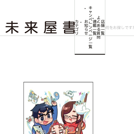
キ
ャ
ン
よ
ペ
カ
お
連
く
店
ー
テ
知
載
あ
舗
ン
ゴ
ら
一
る
一
ペ
リ
せ
覧
質
覧
ー
問
ジ
トップ
コミLab.【コミック＆エンタメ】
【なつめさんち】アートカードE
一
覧