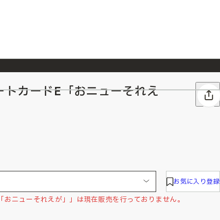
ートカードE「おニューそれえ
026/7/23
『ONE PIECE magazine 021 ONE PIECEカード付き同梱版』発売延期のご案内
お気に入り登録
「おニューそれえが」」は現在販売を行っておりません。