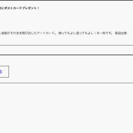
者にポストカードプレゼント！
表紙がそのまま飛び出したアートカード。 飾ってもよし送ってもよし！な一枚です。 製品仕様
る