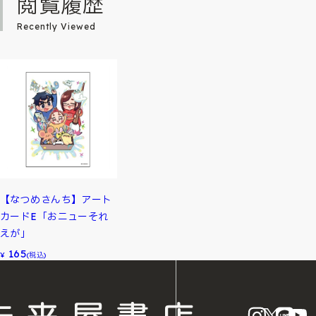
閲覧履歴
Recently Viewed
【なつめさんち】アート
カードE「おニューそれ
えが」
165
¥
(税込)
instagram
X
LINE
Y