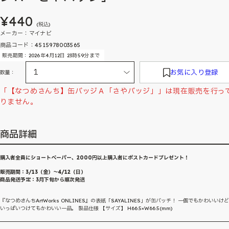
¥440
(税込)
メーカー：マイナビ
商品コード：4515978003565
販売期間：2026年4月12日 23時59分まで
お気に入り登録
数量：
「【なつめさんち】缶バッジＡ「さやバッジ」」は現在販売を行っ
りません。
商品詳細
購入者全員にショートペーパー、2000円以上購入者にポストカードプレゼント！
販売期間：3/13（金）〜4/12（日）
商品発送予定：3月下旬から順次発送
『なつめさんちArtWorks ONLINES』の表紙「SAYALINES」が缶バッチ！ 一個でもかわいいけ
いっぱいつけてもかわいい一品。 製品仕様 【サイズ】 H66.5×W66.5(mm)