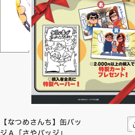
【なつめさんち】缶バッ
ジＡ「さやバッジ」