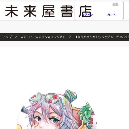
2026/7/23
『ONE PIECE magazine 021 ONE PIECEカード付き同梱版』発売延期のご案内
0
ログイン
カート
トップ
コミLab.【コミック＆エンタメ】
【なつめさんち】缶バッジＡ「さやバッ