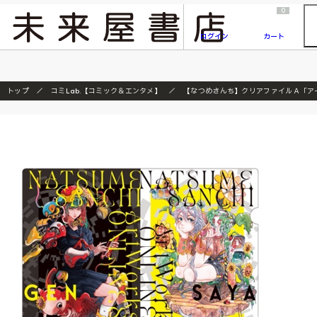
2026/7/23
『ONE PIECE magazine 021 ONE PIECEカード付き同梱版』発売延期のご案内
0
ログイン
カート
トップ
コミLab.【コミック＆エンタメ】
【なつめさんち】クリアファイルＡ「ア