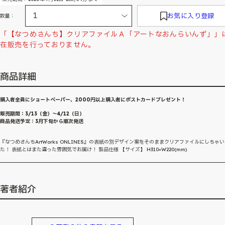
お気に入り登録
数量：
「【なつめさんち】クリアファイルＡ「アートなおんらいんず」」
在販売を行っておりません。
商品詳細
購入者全員にショートペーパー、2000円以上購入者にポストカードプレゼント！
販売期間：3/13（金）〜4/12（日）
商品発送予定：3月下旬から順次発送
『なつめさんちArtWorks ONLINES』の表紙の別デザイン案をそのままクリアファイルにしちゃ
た！ 表紙とはまた違った雰囲気でお届け！ 製品仕様 【サイズ】 H310×W220(mm)
著者紹介