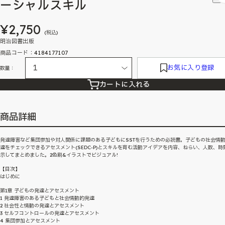
ーシャルスキル
¥2,750
(税込)
明治図書出版
商品コード：4184177107
お気に入り登録
数量：
カートに入れる
商品詳細
発達障害など集団参加や対人関係に課題のある子どもにSSTを行うための必読書。子どもの社会情
達をチェックできるアセスメント(SEDC-P)とスキルを育む活動アイデアを内容、ねらい、人数、時
示してまとめました。2色刷&イラストでビジュアル!
【目次】
はじめに
第1章 子どもの発達とアセスメント
1 発達障害のある子どもと社会情動的発達
2 社会性と情動の発達とアセスメント
3 セルフコントロールの発達とアセスメント
4 集団参加とアセスメント