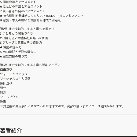
5 認知発達とアセスメント
6 ことばの発達とアセスメント
7 読み書きの発達とアセスメント
8 社会情動的発達チェックリスト(SEDC-P)でのアセスメント
9 家族・本人の願いと支援計画作成の留意点
第2章 社会情動的スキルを育む支援方法
1 子どもとの関係づくり
2 指導方法と障害特性に応じた配慮
3 グループの意義とその組み方
4 活動の組み方
5 自由遊びを学びの機会に
6 家族支援の在り方
第3章 社会情動的スキルを育む活動アイデア
自由遊び
ウォーミングアップ
ソーシャルスキル活動
集団遊び
製作
調理
クールダウン
造形
※受注後に商品手配とさせていただきますので、商品お渡しまでに２，３週間かかります。
著者紹介