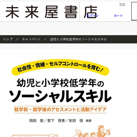
2026/7/23
『ONE PIECE magazine 021 ONE PIECEカード付き同梱版』発売延期のご案内
0
ログイン
カート
トップ
キャンペーン
幼児と小学校低学年のソーシャルスキル