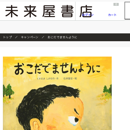
2026/7/23
『ONE PIECE magazine 021 ONE PIECEカード付き同梱版』発売延期のご案内
0
ログイン
カート
トップ
キャンペーン
おこだでませんように