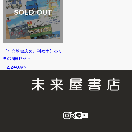
SOLD OUT
【福音館書店の月刊絵本】のり
もの5冊セット
2,240
¥
(税込)
instagram
X
LINE
YouTube