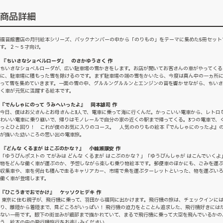
商品詳細
福音館書店の月刊絵本シリーズ、バックナンバーの中から「のりもの」をテーマに集めた5冊セット
す。２〜５才向け。
『ちいさなショベルローダ』 のさかゆうさく 作
ちいさなショベルローダが、広い駐車場の雪かきをします。お店が開いてお客さんの車がやってくる
に、駐車場に積もった雪を除けるのです。まず駐車場の端の雪をかいたら、今度は真ん中の一ヵ所
って雪を集めていきます。一面の雪の中、グルルングルルンとエンジンの音を響かせながら、ちい
く車が元気に活躍する絵本です。
『でんしゃにのって うみへいったよ』 岡本雄司 作
今日、僕はお父さんとお母さんと3人で、電車に乗って海に行くんだ。かっこいい電車から、レトロ
わいい電車に乗り継いで、帰りはモノレールで自分の家の近くの駅まで帰ってくる。3つの電車で、
っとひと回り！ これが僕のお気に入りのコース。 人気ののりもの絵本『でんしゃにのったよ』
が描いた幼いころの思い出の電車旅。
『どんな くるまが はこぶのかな？』 小輪瀬護安 作
「ゆうびんポストの てがみは どんな くるまが はこぶのかな？」「ゆうびんしゃが はこんでいくよ
物をどんな働く車が運ぶのか、予想しながら楽しむ乗り物絵本です。郵便車のほかにも、ごみを運
収集車や、車を何台も積んで走るキャリアカー、市場で魚を運ぶターレットといった、物を運ぶい
働く車が登場します。
『ひこうきでおでかけ』 ケッソクヒデキ 作
東京に住む親子が、飛行機に乗って、羽田から福岡に出かけます。飛行機の旅は、チェックインに
り、離陸から着陸まで、見どころがいっぱい！ 飛行機の迫力をとことん追求した、飛行機好きには
ない一冊です。眼下の街並みが細部まで描かれていて、まるで飛行機に乗って大空を飛んでいるかの
う。絵本の中の飛行機旅行をお楽しみください。