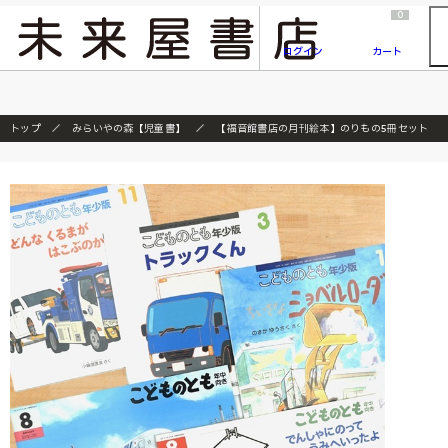
2026/7/23
『ONE PIECE magazine 021 ONE PIECEカード付き同梱版』発売延期のご案内
0
ログイン
カート
トップ
みらいやの森【児童書】
【福音館書店の月刊絵本】のりもの5冊セット