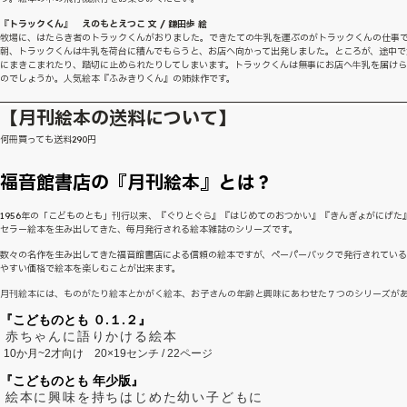
『トラックくん』 えのもとえつこ 文 / 鎌田歩 絵
牧場に、はたらき者のトラックくんがおりました。できたての牛乳を運ぶのがトラックくんの仕事
朝、トラックくんは牛乳を荷台に積んでもらうと、お店へ向かって出発しました。ところが、途中で
にまきこまれたり、踏切に止められたりしてしまいます。トラックくんは無事にお店へ牛乳を届け
のでしょうか。人気絵本『ふみきりくん』の姉妹作です。
【月刊絵本の送料について】
何冊買っても送料290円
福音館書店の『月刊絵本』とは？
1956年の「こどものとも」刊行以来、『ぐりとぐら』『はじめてのおつかい』『きんぎょがにげた
セラー絵本を生み出してきた、毎月発行される絵本雑誌のシリーズです。
数々の名作を生み出してきた福音館書店による信頼の絵本ですが、ペーパーバックで発行されてい
やすい価格で絵本を楽しむことが出来ます。
月刊絵本には、ものがたり絵本とかがく絵本、お子さんの年齢と興味にあわせた７つのシリーズが
『こどものとも ０.１.２』
赤ちゃんに語りかける絵本
10か月~2才向け
20×19センチ / 22ページ
『こどものとも 年少版』
絵本に興味を持ちはじめた幼い子どもに