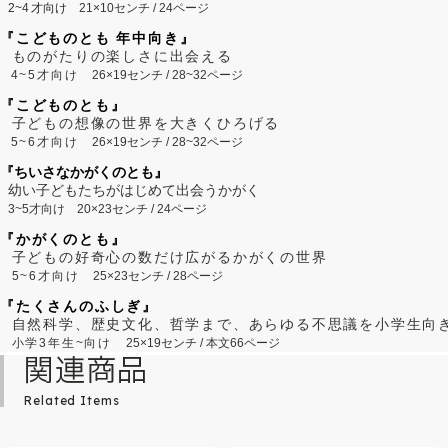
2~
4
才向け
21×10センチ / 24ページ
『こどものとも 年中向き』
ものがたりの楽しさに出会える
4~5才向け
26×19センチ / 28~32ページ
『こどものとも』
子どもの想像の世界を大きくひろげる
5~6才向け
26×19センチ / 28~32ページ
『ちいさなかがくのとも』
幼い子どもたちがはじめて出会うかがく
3~5才向け
20×23センチ / 24ページ
『かがくのとも』
子どもの好奇心の数だけ広がるかがくの世界
5~6才向け
25×23センチ / 28ページ
『たくさんのふしぎ』
自然科学、歴史文化、哲学まで、あらゆる不思議を小学生向
小学3年生~向け
25×19センチ / 本文66ページ
関連商品
Related Items