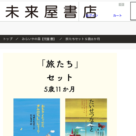
2026/7/23
『ONE PIECE magazine 021 ONE PIECEカード付き同梱版』発売延期のご案内
0
ログイン
カート
トップ
みらいやの森【児童書】
旅たちセット 5歳11か月