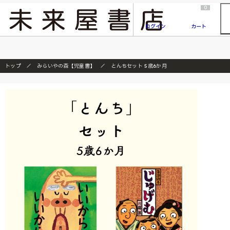
2026/7/23
『ONE PIECE magazine 021 ONE PIECEカード付き同梱版』発売延期のご案内
0
ログイン
カート
トップ
みらいやの森【児童書】
とんちセット 5歳6か月