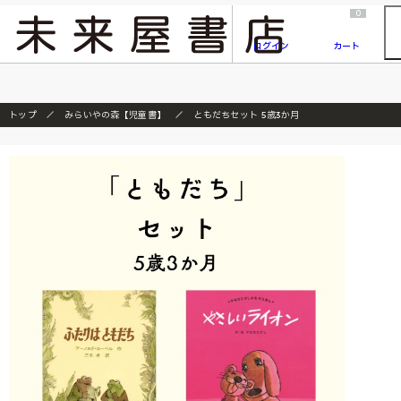
2026/7/23
『ONE PIECE magazine 021 ONE PIECEカード付き同梱版』発売延期のご案内
0
ログイン
カート
トップ
みらいやの森【児童書】
ともだちセット 5歳3か月