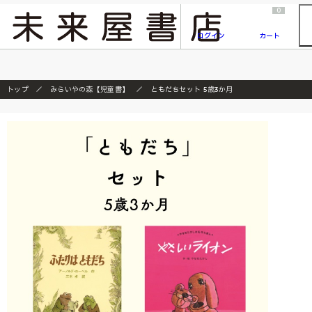
2026/7/23
『ONE PIECE magazine 021 ONE PIECEカード付き同梱版』発売延期のご案内
0
ログイン
カート
トップ
みらいやの森【児童書】
ともだちセット 5歳3か月