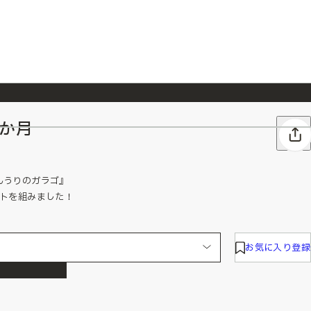
2か月
026/7/23
『ONE PIECE magazine 021 ONE PIECEカード付き同梱版』発売延期のご案内
んうりのガラゴ』
ットを組みました！
お気に入り登録