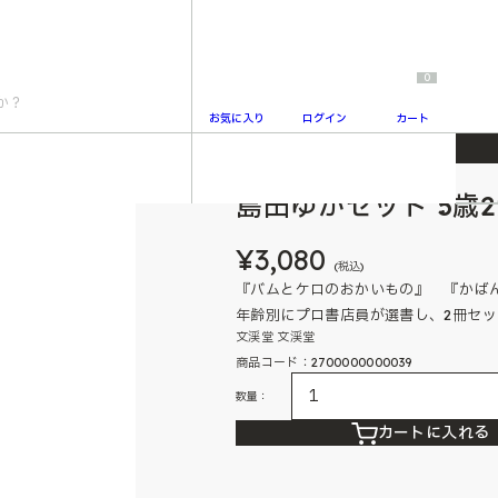
0
お気に入り
ログイン
カート
島田ゆかセット 5歳
2
¥3,080
(税込)
『バムとケロのおかいもの』 『かば
年齢別にプロ書店員が選書し、2冊セ
文渓堂 文渓堂
商品コード：2700000000039
数量：
カートに入れる