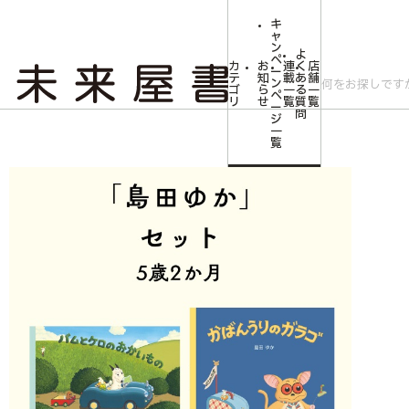
キ
ャ
ン
よ
ペ
カ
お
連
く
店
ー
テ
知
載
あ
舗
ン
ゴ
ら
一
る
一
ペ
リ
せ
覧
質
覧
ー
問
ジ
トップ
みらいやの森【児童書】
島田ゆかセット 5歳2か月
一
覧