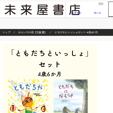
2026/7/23
『ONE PIECE magazine 021 ONE PIECEカード付き同梱版』発売延期のご案内
0
ログイン
カート
トップ
みらいやの森【児童書】
ともだちといっしょセット 4歳6か月