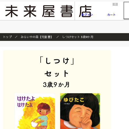
2026/7/23
『ONE PIECE magazine 021 ONE PIECEカード付き同梱版』発売延期のご案内
0
ログイン
カート
トップ
みらいやの森【児童書】
しつけセット 3歳9か月