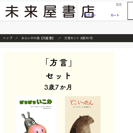
2026/7/23
『ONE PIECE magazine 021 ONE PIECEカード付き同梱版』発売延期のご案内
0
ログイン
カート
トップ
みらいやの森【児童書】
方言セット 3歳7か月