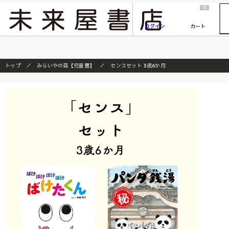
2026/7/23
『ONE PIECE magazine 021 ONE PIECEカード付き同梱版』発売延期のご案内
0
ログイン
カート
トップ
みらいやの森【児童書】
センスセット 3歳6か月