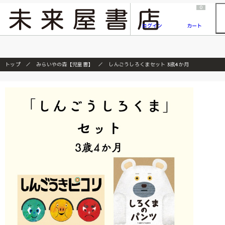
2026/7/23
『ONE PIECE magazine 021 ONE PIECEカード付き同梱版』発売延期のご案内
0
ログイン
カート
トップ
みらいやの森【児童書】
しんごうしろくまセット 3歳4か月