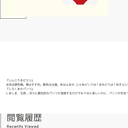
『しんごうきピコリ』
主役は信号機。青はすすめ。黄色は注意。赤は止まれ…じゃあピンクは？きみどりは？めずら
『しろくまのパンツ』
しましま、花柄……次々に個性的なパンツが登場するだけでも十分に楽しいのに、パンツの形を
閲覧履歴
Recently Viewed