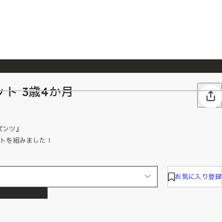
ト 3歳4か月
026/7/23
『ONE PIECE magazine 021 ONE PIECEカード付き同梱版』発売延期のご案内
パンツ』
ットを組みました！
お気に入り登録