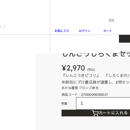
0
お気に入り
ログイン
カート
しんごうしろくまセッ
2
¥2,970
(税込)
『しんごうきピコリ』 『しろくまの
年齢別にプロ書店員が選書し、2冊セ
あかね書房 ブロンズ新社
商品コード：2700000000017
数量：
カートに入れる