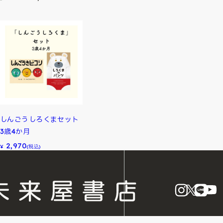
しんごうしろくまセット
3歳4か月
2,970
¥
(税込)
instagram
X
LINE
Y