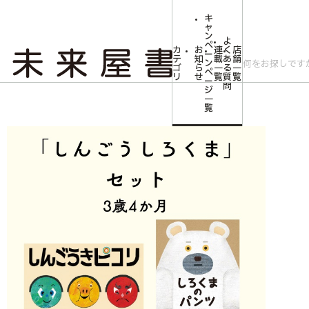
キ
ャ
ン
よ
ペ
カ
お
連
く
店
ー
テ
知
載
あ
舗
ン
ゴ
ら
一
る
一
ペ
リ
せ
覧
質
覧
ー
問
ジ
トップ
みらいやの森【児童書】
しんごうしろくまセット 3歳4か月
一
覧