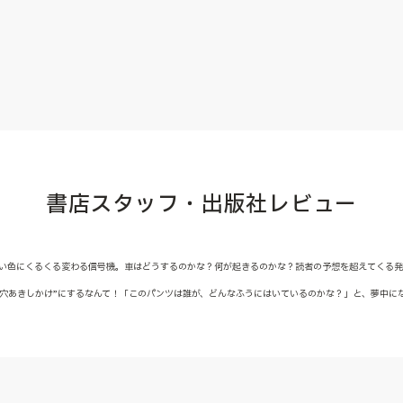
書店スタッフ・出版社レビュー
しい色にくるくる変わる信号機。車はどうするのかな？何が起きるのかな？読者の予想を超えてくる
“穴あきしかけ”にするなんて！「このパンツは誰が、どんなふうにはいているのかな？」と、夢中に