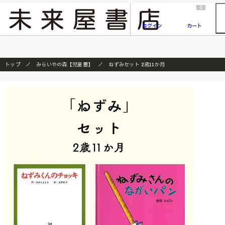
2026/7/23
『ONE PIECE magazine 021 ONE PIECEカード付き同梱版』発売延期のご案内
0
ログイン
カート
トップ
みらいやの森【児童書】
ねずみセット 2歳11か月