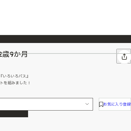
2歳9か月
026/7/23
『ONE PIECE magazine 021 ONE PIECEカード付き同梱版』発売延期のご案内
『いろいろバス』
ットを組みました！
お気に入り登録