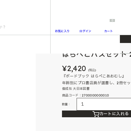
0
お気に入り
ログイン
カート
はらぺこバスセット 
2
¥2,420
(税込)
『ボードブック はらぺこあおむし』 
年齢別にプロ書店員が選書し、2冊セ
偕成社 大日本図書
商品コード：2700000000010
数量：
カートに入れる