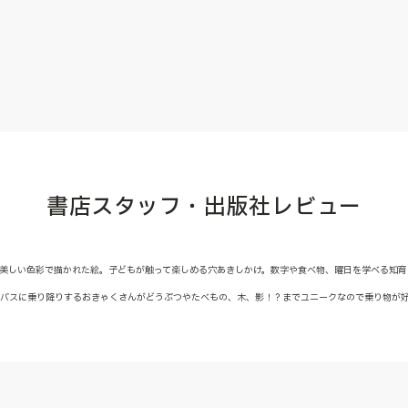
書店スタッフ・出版社レビュー
美しい色彩で描かれた絵。子どもが触って楽しめる穴あきしかけ。数字や食べ物、曜日を学べる知育
！バスに乗り降りするおきゃくさんがどうぶつやたべもの、木、影！？までユニークなので乗り物が