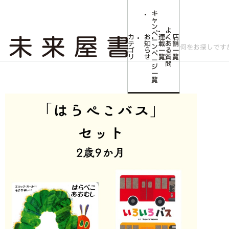
キ
ャ
ン
よ
ペ
カ
お
連
く
店
ー
テ
知
載
あ
舗
ン
ゴ
ら
一
る
一
ペ
リ
せ
覧
質
覧
ー
問
ジ
トップ
みらいやの森【児童書】
はらぺこバスセット 2歳9か月
一
覧