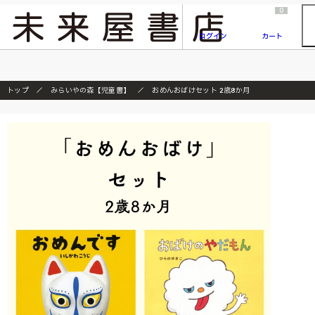
2026/7/23
『ONE PIECE magazine 021 ONE PIECEカード付き同梱版』発売延期のご案内
0
ログイン
カート
トップ
みらいやの森【児童書】
おめんおばけセット 2歳8か月