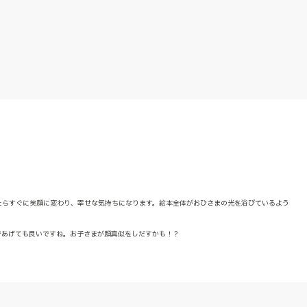
たらすぐに笑顔に変わり、幸せな気持ちになります。絵本全体がおひさまの光を浴びているよう
であげても良いですね。お子さまが顔真似をしだすかも！？