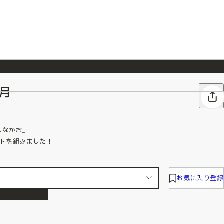
か月
026/7/23
『ONE PIECE magazine 021 ONE PIECEカード付き同梱版』発売延期のご案内
んなかお』
ットを組みました！
お気に入り登録