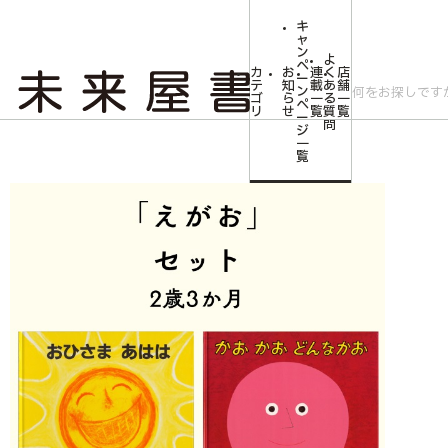
キ
ャ
ン
よ
ペ
カ
お
連
く
店
ー
テ
知
載
あ
舗
ン
ゴ
ら
一
る
一
ペ
リ
せ
覧
質
覧
ー
問
ジ
トップ
みらいやの森【児童書】
えがおセット 2歳3か月
一
覧