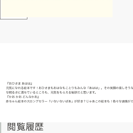
『おひさま あはは』
元気になれる絵本です！おひさまもおはなもことりもみんな「あはは」。その笑顔の楽しそう
な明るさに満ちているところも、元気をもらえる秘訣だと思います。
『かお かお どんなかお』
赤ちゃん絵本の大ロングセラー「いないないばあ」が好き？じゃあこの絵本も！色々な表情が
閲覧履歴