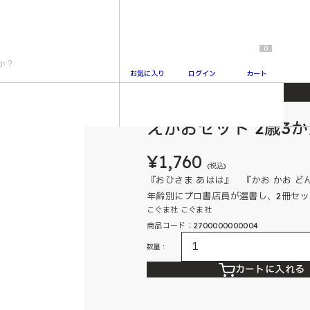
0
お気に入り
ログイン
カート
えがおセット 2歳3
2
¥1,760
(税込)
『おひさま あはは』 『かお かお ど
年齢別にプロ書店員が選書し、2冊セ
こぐま社 こぐま社
商品コード：2700000000004
数量：
カートに入れる