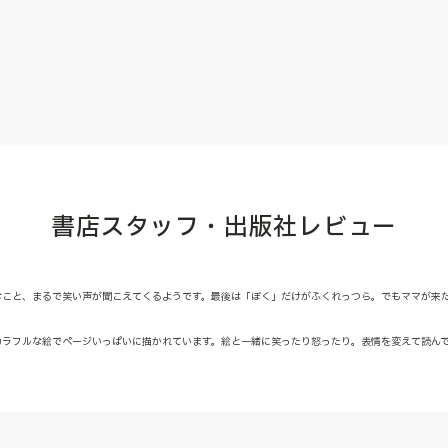
書店スタッフ・出版社レビュー
なこと、まるで笑い声が聞こえてくるようです。最後は「ぼく」だけがふくれっつら。でもママが来
カラフルな絵でページいっぱいに描かれています。絵と一緒に笑ったり怒ったり。表情を変えて読ん