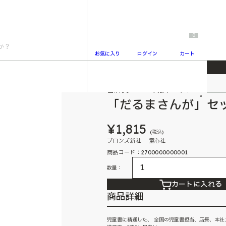
0
お気に入り
ログイン
カート
書店員おすすめ絵本セット
2
「だるまさんが」セ
¥1,815
(税込)
ブロンズ新社 童心社
商品コード：2700000000001
数量：
カートに入れる
商品詳細
児童書に精通した、 全国の児童書担当、店長、本社