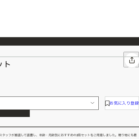
026/7/23
『ONE PIECE magazine 021 ONE PIECEカード付き同梱版』発売延期のご案内
ット
お気に入り登録
スタッフが厳選して選書し、年齢・月齢別におすすめの2冊セットをご用意しました。贈り物にも最