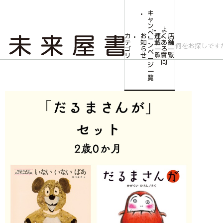
キ
ャ
ン
よ
ペ
カ
お
連
く
店
ー
テ
知
載
あ
舗
ン
ゴ
ら
一
る
一
ペ
リ
せ
覧
質
覧
ー
問
ジ
トップ
みらいやの森【児童書】
「だるまさんが」セット
一
覧