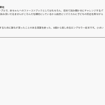
ズ新社
ンプルで、赤ちゃんへのファーストブックとしてはもちろん、初めて読み聞かせにチャレンジするパ
馴染み深いだるまさんがころんだを題材にしているから自然とリズミカルに子どもの反応を見ながら
するために誰もが言ったことのある言葉を使った、0歳から楽しめるロングセラー絵本です。小さい