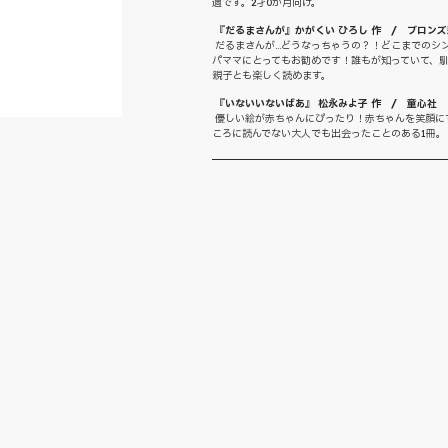
適です。2才0か月向け。
『だるまさんが』かがくい ひろし 作 / ブロン
だるまさんが…どうなっちゃうの？！どこまでのシ
パママにとってもお勧めです！誰もが知っていて、
親子とも楽しく読めます。
『いないいないばあ』 松永みよ子 作 / 童心社
優しい絵が赤ちゃんにぴったり！赤ちゃんを笑顔に
ころに読んでない大人でも出会ったことのある1冊。