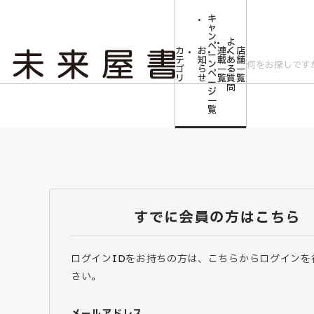
キ
ャ
ン
よ
ペ
カ
お
連
く
店
ー
テ
知
載
あ
舗
ン
ゴ
ら
一
る
一
ペ
リ
せ
覧
質
覧
ー
問
ジ
一
覧
すでに会員の方はこちら
ログインIDをお持ちの方は、こちらからログインを
さい。
メールアドレス