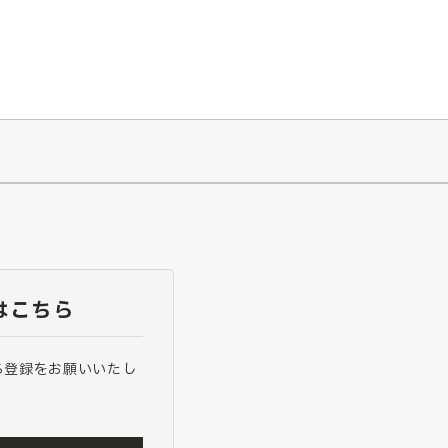
026/7/23
『ONE PIECE magazine 021 ONE PIECEカード付き同梱版』発売延期のご案内
はこちら
ら登録をお願いいたし