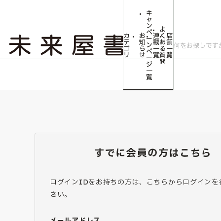
キ
ャ
ン
よ
ペ
カ
お
連
く
店
ー
テ
知
載
あ
舗
ン
ゴ
ら
一
る
一
ペ
リ
せ
覧
質
覧
ー
問
ジ
一
覧
すでに会員の方はこちら
ログインIDをお持ちの方は、こちらからログインを
さい。
メールアドレス