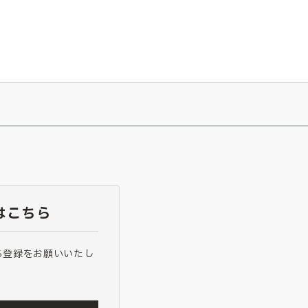
026/7/23
『ONE PIECE magazine 021 ONE PIECEカード付き同梱版』発売延期のご案内
はこちら
ら登録をお願いいたし