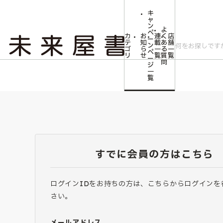
キ
ャ
ン
よ
ペ
カ
お
連
く
店
ー
テ
知
載
あ
舗
ン
ゴ
ら
一
る
一
ペ
リ
せ
覧
質
覧
ー
問
ジ
一
覧
すでに会員の方はこちら
ログインIDをお持ちの方は、こちらからログインを
さい。
メールアドレス