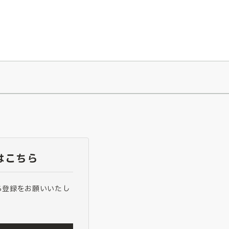
026/7/23
『ONE PIECE magazine 021 ONE PIECEカード付き同梱版』発売延期のご案内
はこちら
ら登録をお願いいたし