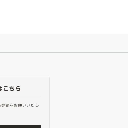
026/7/23
『ONE PIECE magazine 021 ONE PIECEカード付き同梱版』発売延期のご案内
はこちら
ら登録をお願いいたし