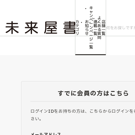
キ
ャ
ン
よ
ペ
カ
お
連
く
店
ー
テ
知
載
あ
舗
ン
ゴ
ら
一
る
一
ペ
リ
せ
覧
質
覧
ー
問
ジ
一
覧
すでに会員の方はこちら
ログインIDをお持ちの方は、こちらからログインを
さい。
メールアドレス