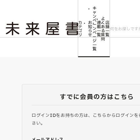
キ
ャ
ン
よ
ペ
カ
お
連
く
店
ー
テ
知
載
あ
舗
ン
ゴ
ら
一
る
一
ペ
リ
せ
覧
質
覧
ー
問
ジ
一
覧
すでに会員の方はこちら
ログインIDをお持ちの方は、こちらからログインを
さい。
メールアドレス