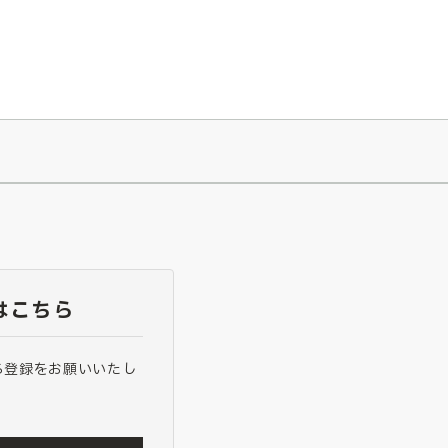
026/7/23
『ONE PIECE magazine 021 ONE PIECEカード付き同梱版』発売延期のご案内
はこちら
ら登録をお願いいたし